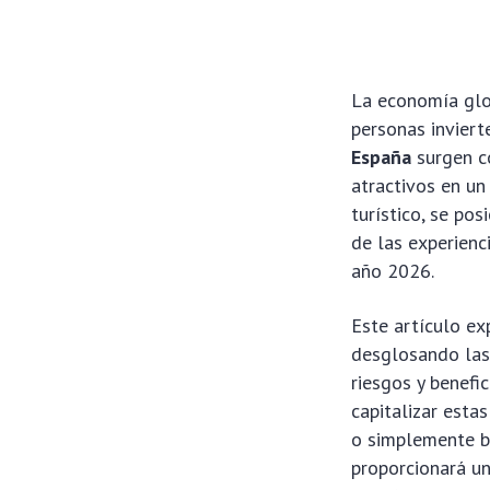
La economía glob
personas inviert
España
surgen c
atractivos en un 
turístico, se po
de las experienc
año 2026.
Este artículo ex
desglosando las 
riesgos y benefi
capitalizar esta
o simplemente bu
proporcionará un