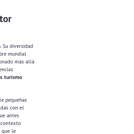
tor
. Su diversidad
mbre mundial
ionado más allá
encias
s turismo
nte pequeñas
adas con el
que antes
l contexto
o que le