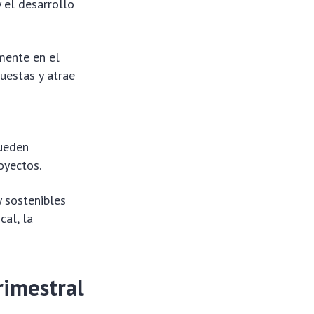
y el desarrollo
mente en el
uestas y atrae
pueden
oyectos.
 sostenibles
cal, la
rimestral