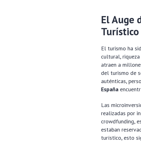
El Auge d
Turístico
El turismo ha si
cultural, riquez
atraen a millone
del turismo de s
auténticas, pers
España
encuentra
Las microinversi
realizadas por i
crowdfunding, e
estaban reservad
turístico, esto 