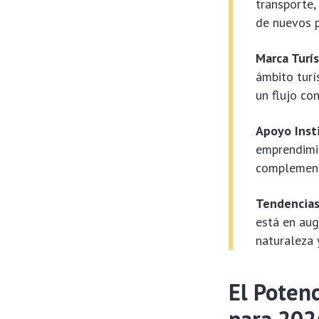
transporte,
de nuevos p
Marca Turís
ámbito turí
un flujo co
Apoyo Insti
emprendimie
complementa
Tendencias
está en aug
naturaleza
El Poten