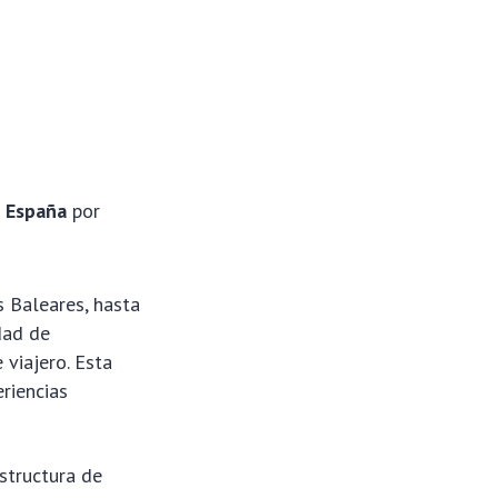
o España
por
s Baleares, hasta
dad de
 viajero. Esta
riencias
structura de