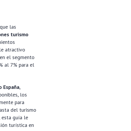
 que las
ones turismo
mientos
le atractivo
e en el segmento
5% al 7% para el
o España
,
ponibles, los
amente para
iasta del turismo
 esta guía le
ión turística en