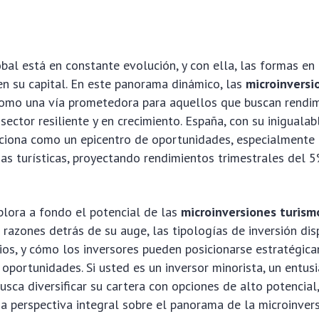
al está en constante evolución, y con ella, las formas en
en su capital. En este panorama dinámico, las
microinversi
omo una vía prometedora para aquellos que buscan rendi
sector resiliente y en crecimiento. España, con su inigualab
siciona como un epicentro de oportunidades, especialment
ias turísticas, proyectando rendimientos trimestrales del 
plora a fondo el potencial de las
microinversiones turism
razones detrás de su auge, las tipologías de inversión dis
cios, y cómo los inversores pueden posicionarse estratégic
s oportunidades. Si usted es un inversor minorista, un entus
sca diversificar su cartera con opciones de alto potencial,
a perspectiva integral sobre el panorama de la microinvers