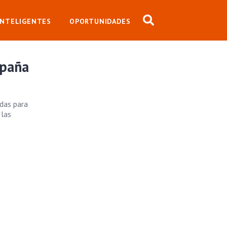
INTELIGENTES
OPORTUNIDADES
spaña
adas para
 las