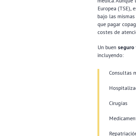
médica. Aunque l
Europea (TSE), e
bajo las mismas 
que pagar copago
costes de atenci
Un buen
seguro 
incluyendo:
Consultas 
Hospitaliza
Cirugías
Medicament
Repatriació