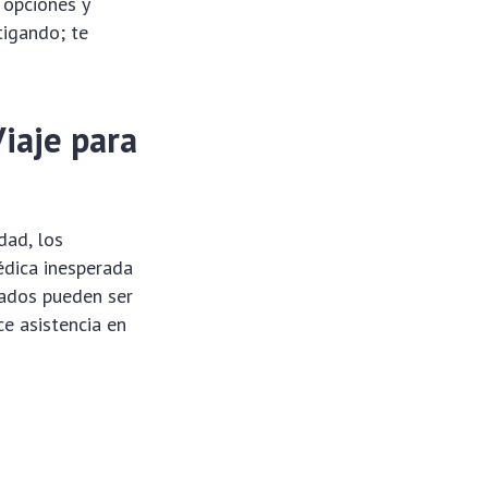
 opciones y
tigando; te
iaje para
dad, los
édica inesperada
iados pueden ser
ce asistencia en