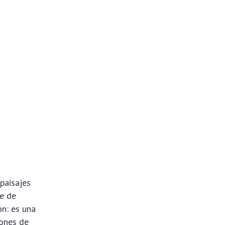
 paisajes
re de
n: es una
iones de