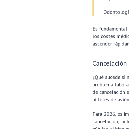
Odontologí
Es fundamental v
los costes médi
ascender rápida
Cancelación 
¿Qué sucede si n
problema laboral
de cancelación e
billetes de avió
Para 2026, es i
cancelación, in
pública, si bien