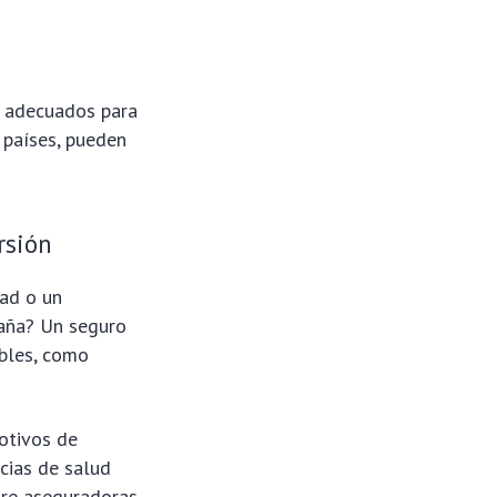
n adecuados para
 países, pueden
rsión
dad o un
paña? Un seguro
ables, como
otivos de
cias de salud
ntre aseguradoras