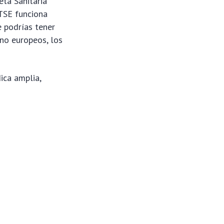
eta Sanitaria
 TSE funciona
e podrías tener
 no europeos, los
ica amplia,