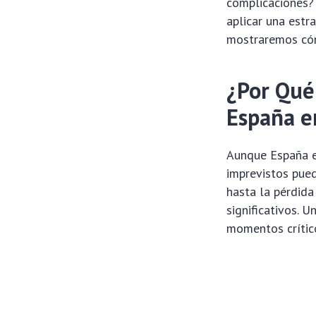
complicaciones? 
aplicar una estr
mostraremos cóm
¿Por Qué
España e
Aunque España es
imprevistos pue
hasta la pérdida
significativos. U
momentos crític