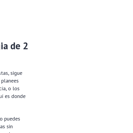
ia de 2
stas, sigue
e planees
ía, o los
uí es donde
mo puedes
as sin