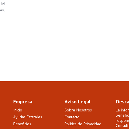
del
os,
Empresa
Aviso Legal
Desca
Inicio
Sobre Nosotros
La info
benefic
Ayudas Estatales
Contacto
respons
Beneficios
Política de Privacidad
Consult