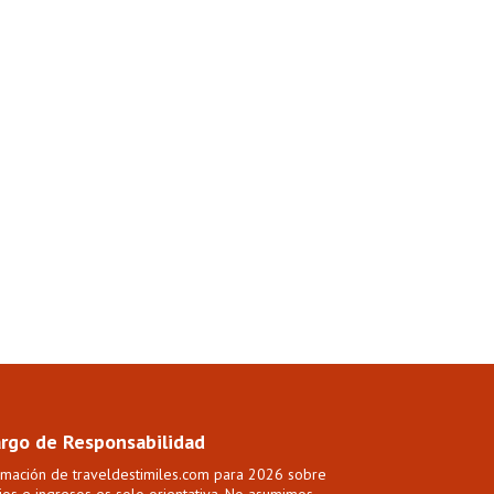
rgo de Responsabilidad
rmación de traveldestimiles.com para 2026 sobre
ios e ingresos es solo orientativa. No asumimos